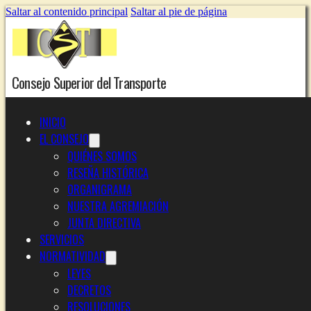
Saltar al contenido principal
Saltar al pie de página
Consejo Superior del Transporte
INICIO
EL CONSEJO
QUIÉNES SOMOS
RESEÑA HISTÓRICA
ORGANIGRAMA
NUESTRA AGREMIACIÓN
JUNTA DIRECTIVA
SERVICIOS
NORMATIVIDAD
LEYES
DECRETOS
RESOLUCIONES