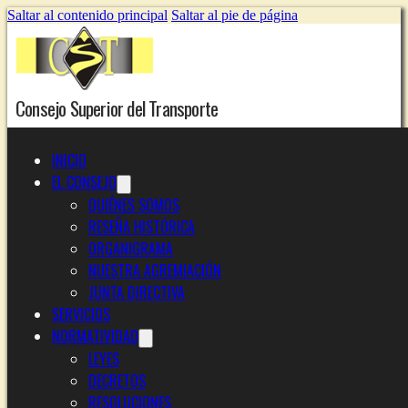
Saltar al contenido principal
Saltar al pie de página
Consejo Superior del Transporte
INICIO
EL CONSEJO
QUIÉNES SOMOS
RESEÑA HISTÓRICA
ORGANIGRAMA
NUESTRA AGREMIACIÓN
JUNTA DIRECTIVA
SERVICIOS
NORMATIVIDAD
LEYES
DECRETOS
RESOLUCIONES