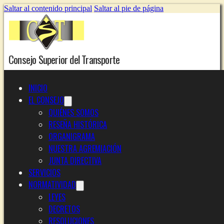
Saltar al contenido principal
Saltar al pie de página
Consejo Superior del Transporte
INICIO
EL CONSEJO
QUIÉNES SOMOS
RESEÑA HISTÓRICA
ORGANIGRAMA
NUESTRA AGREMIACIÓN
JUNTA DIRECTIVA
SERVICIOS
NORMATIVIDAD
LEYES
DECRETOS
RESOLUCIONES