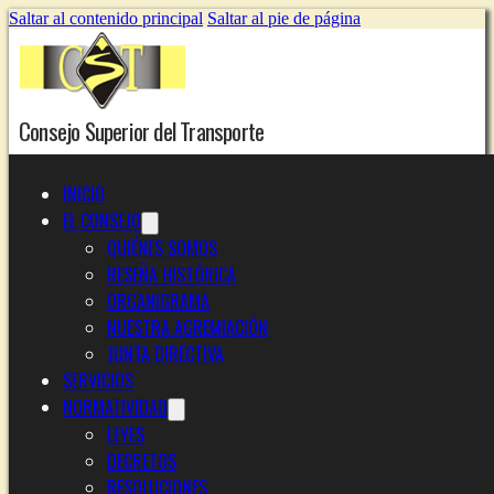
Saltar al contenido principal
Saltar al pie de página
Consejo Superior del Transporte
INICIO
EL CONSEJO
QUIÉNES SOMOS
RESEÑA HISTÓRICA
ORGANIGRAMA
NUESTRA AGREMIACIÓN
JUNTA DIRECTIVA
SERVICIOS
NORMATIVIDAD
LEYES
DECRETOS
RESOLUCIONES