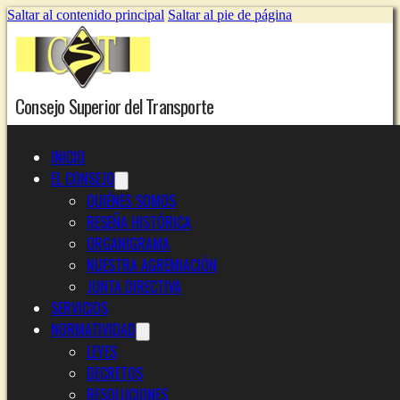
Saltar al contenido principal
Saltar al pie de página
Consejo Superior del Transporte
INICIO
EL CONSEJO
QUIÉNES SOMOS
RESEÑA HISTÓRICA
ORGANIGRAMA
NUESTRA AGREMIACIÓN
JUNTA DIRECTIVA
SERVICIOS
NORMATIVIDAD
LEYES
DECRETOS
RESOLUCIONES