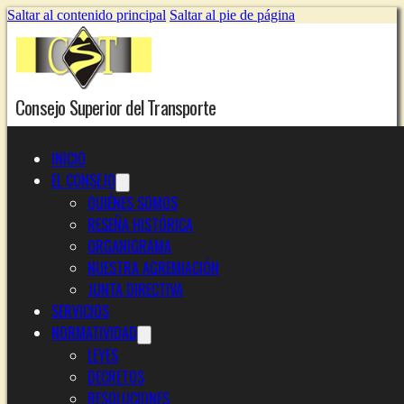
Saltar al contenido principal
Saltar al pie de página
Consejo Superior del Transporte
INICIO
EL CONSEJO
QUIÉNES SOMOS
RESEÑA HISTÓRICA
ORGANIGRAMA
NUESTRA AGREMIACIÓN
JUNTA DIRECTIVA
SERVICIOS
NORMATIVIDAD
LEYES
DECRETOS
RESOLUCIONES